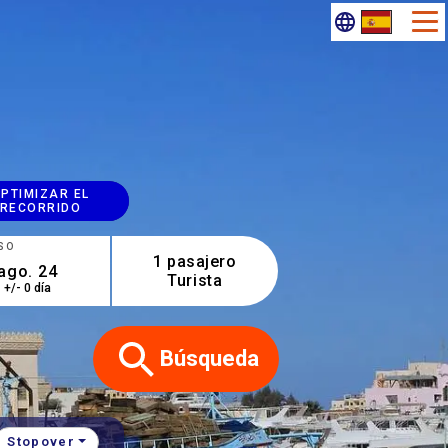
PTIMIZAR EL
RECORRIDO
SO
1 pasajero
Turista
+/- 0 día
Búsqueda
Stopover