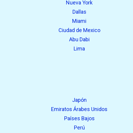
Nueva York
open_in_new
Prueba esto
Dallas
Encontrado previamente:
Miami
Ciudad de Mexico
Abu Dabi
Lima
Japón
Emiratos Árabes Unidos
Países Bajos
Perú