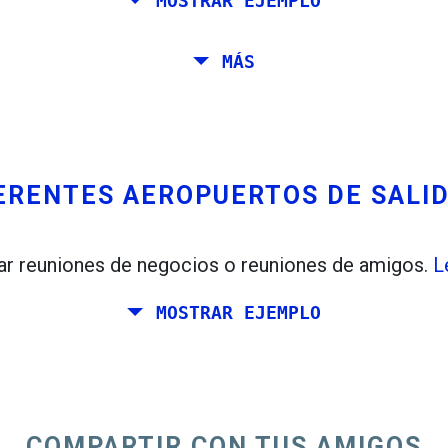
MOSTRAR EJEMPLO
oma, Barcelona, ​​Estocolmo, Praga y Atenas.
MÁS
de Roma a Venecia. ¿Quieres un mínimo de 7 días all
ERENTES AEROPUERTOS DE SALI
ar reuniones de negocios o reuniones de amigos.
L
MOSTRAR EJEMPLO
a planear un fin de semana juntos en algún lugar de 
 tus amigos vive en Dublín y Berlín.
COMPARTIR CON TUS AMIGOS