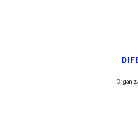
Prueba esto
Encontrado previamente:
Planificar un viaje a través de R
¿Quiere viajar por su cuenta des
una reunión en Estocolmo.
DIF
Organiz
Usted y un par de amigos le gust
embargo, usted vive en Madrid, y