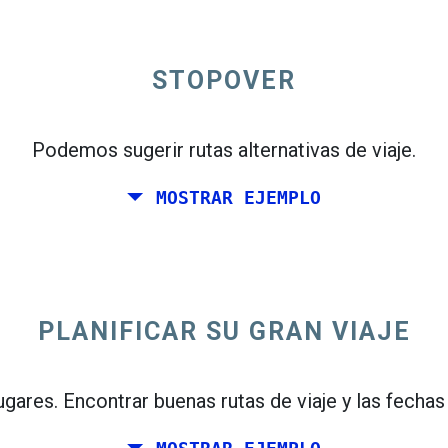
flight_takeoff
en
para ver el mapa de salidas.
STOPOVER
Podemos sugerir rutas alternativas de viaje.
ta
o
Solo ida
MOSTRAR EJEMPLO
PLANIFICAR SU GRAN VIAJE
open_in_new
n
ugares. Encontrar buenas rutas de viaje y las fechas