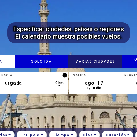
Especificar ciudades, países o regiones
El calendario muestra posibles vuelos.
O
A
SOLO IDA
VARIAS CIUDADES
info
HACIA
SALIDA
REGRE
0 km
+/- 0 día
own arrow keys to navigate.
esults are available, use up and down arrow keys to navigate.
das
Equipaje
Tiempo
Dias
Duración