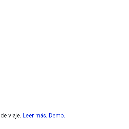
Tiles © Openstreetmap contributors
flight_land
 de viaje.
Leer más.
Demo.