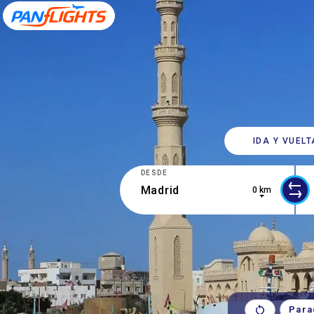
IDA Y VUELT
DESDE
0 km
0 results are available, use up and d
2 r
Para