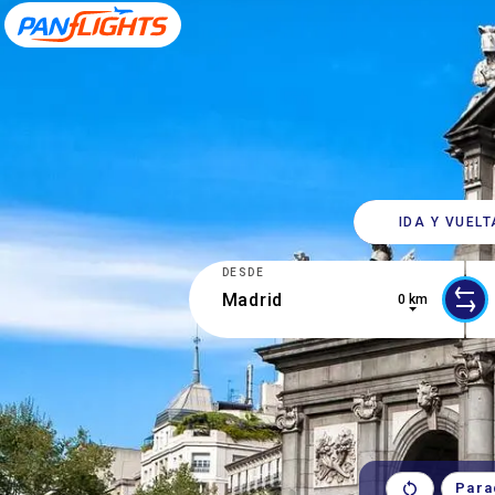
IDA Y VUELT
DESDE
0 km
0 results are available, use up and d
1 r
Para