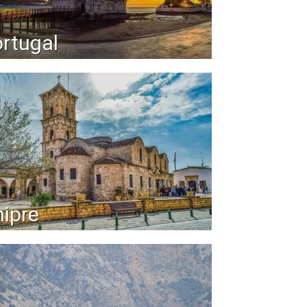
rtugal
ipre