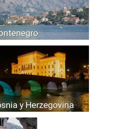
ontenegro
snia y Herzegovina