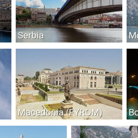
Serbia
M
Macedonia (FYROM)
Bo