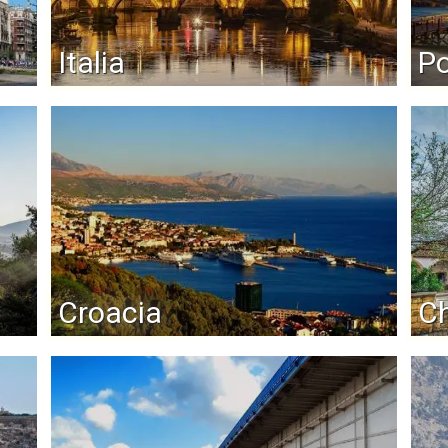
Italia
Po
Croacia
Ch