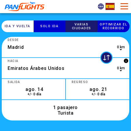
VARIAS
OPTIMIZAR EL
IDA Y VUELTA
SOLO IDA
CIUDADES
RECORRIDO
DESDE
0 km
3 results are available, use up and down arrow keys to navig
info
HACIA
0 km
0 results are available, use up and down arrow keys to navig
SALIDA
REGRESO
+/- 0 día
+/- 0 día
1 pasajero
Turista