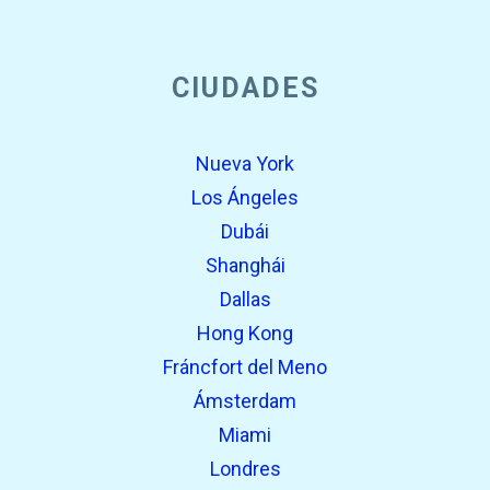
open_in_new
CIUDADES
Prueba esto
Encontrado previamente:
Nueva York
Los Ángeles
Dubái
Shanghái
Dallas
Hong Kong
Fráncfort del Meno
open_in_new
Prueba esto
Ámsterdam
Encontrado previamente:
Miami
Londres
open_in_new
Prueba esto