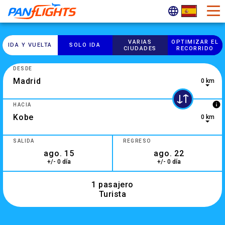
VARIAS
OPTIMIZAR EL
IDA Y VUELTA
SOLO IDA
CIUDADES
RECORRIDO
DESDE
0 km
0 results are available, use up and down arrow keys to navig
info
HACIA
0 km
2 results are available, use up and down arrow keys to navig
SALIDA
REGRESO
+/- 0 día
+/- 0 día
1 pasajero
Turista