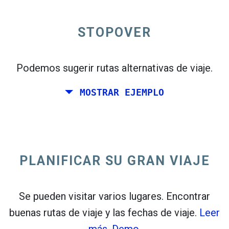
STOPOVER
open_in_new
Prueba esto
flight_takeoff
Podemos sugerir rutas alternativas de viaje.
Encontrado previamente. Haga clic en
para
ver el mapa de salidas.
MOSTRAR EJEMPLO
PLANIFICAR SU GRAN VIAJE
Elige fechas exactas para
Ida y vuelta
o
Solo ida
Búsqueda
Seleccione la clasificación CO
2
Se pueden visitar varios lugares. Encontrar
buenas rutas de viaje y las fechas de viaje.
Leer
open_in_new
Prueba esto
más.
Demo.