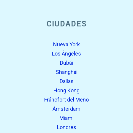
open_in_new
CIUDADES
Prueba esto
Encontrado previamente:
Nueva York
Los Ángeles
Dubái
Shanghái
Dallas
Hong Kong
Fráncfort del Meno
open_in_new
Prueba esto
Ámsterdam
Encontrado previamente:
Miami
Londres
open_in_new
Prueba esto