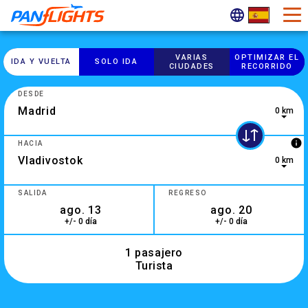
VARIAS
OPTIMIZAR EL
IDA Y VUELTA
SOLO IDA
CIUDADES
RECORRIDO
DESDE
0 km
0 results are available, use up and down arrow keys to navig
info
HACIA
0 km
2 results are available, use up and down arrow keys to navig
SALIDA
REGRESO
+/- 0 día
+/- 0 día
1 pasajero
Turista