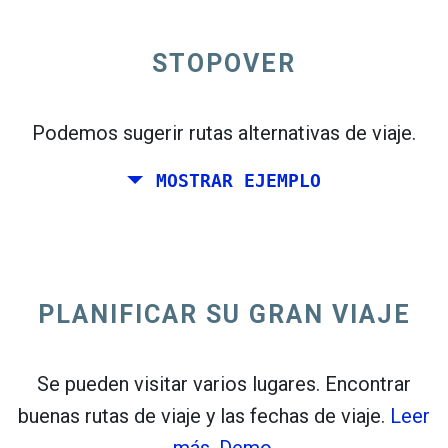
STOPOVER
open_in_new
Prueba esto
flight_takeoff
Podemos sugerir rutas alternativas de viaje.
Encontrado previamente. Haga clic en
para
ver el mapa de salidas.
MOSTRAR EJEMPLO
PLANIFICAR SU GRAN VIAJE
Elige fechas exactas para
Ida y vuelta
o
Solo ida
Búsqueda
Seleccione la clasificación CO
2
Se pueden visitar varios lugares. Encontrar
buenas rutas de viaje y las fechas de viaje.
Leer
open_in_new
Prueba esto
más.
Demo.